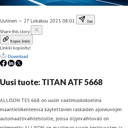
Uutinen
—
27 Lokakuu 2023 08:01
Jaa
Share this story
Kopioi linkki
Linkki kopioitu!
Download
Uusi tuote: TITAN ATF 5668
ALLISON TES 668 on uusin vaatimuskokoelma
maantieliikenteessä käytettävien raskaiden ajoneuvojen
automaattivaihteistoille, joissa öljynvaihtoväli on
pidennetty. ALLISON on maailman suurin keskisuurten ja