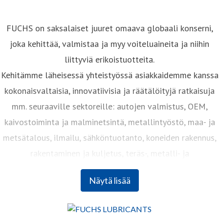
FUCHS on saksalaiset juuret omaava globaali konserni,
joka kehittää, valmistaa ja myy voiteluaineita ja niihin
liittyviä erikoistuotteita.
Kehitämme läheisessä yhteistyössä asiakkaidemme kanssa
kokonaisvaltaisia, innovatiivisia ja räätälöityjä ratkaisuja
mm. seuraaville sektoreille: autojen valmistus, OEM,
kaivostoiminta ja malminetsintä, metallintyöstö, maa- ja
metsätalous, ilmailu, sähköntuotanto, koneiden rakennus,
rakentaminen ja kuljetus, teräs-, metalli- ja
sementtiteollisuus, elintarvikkeet, lasintuotanto, valu,
Näytä lisää
taontateollisuus ja monta muuta.
FUCHS-konserni on johtava riippumaton voiteluaineiden
toimittaja, jolla on ratkaisuja lähes kaikille