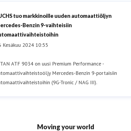
UCHS tuo markkinoille uuden automaattiöljyn
ercedes-Benzin 9-vaihteisiin
utomaattivaihteistoihin
6 Kesäkuu 2024 10:55
ITAN ATF 9034 on uusi Premium Performance -
tomaattivaihteistoöljy Mercedes-Benzin 9-portaisiin
tomaattivaihteistoihin (9G-Tronic / NAG III).
Moving your world