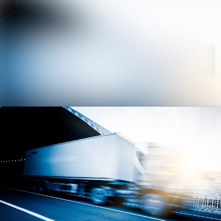
Uutisarkisto
Hae mediapanki
Mediapankki
Seuraa
Tapahtumat
Seuraat
Ota
yhteyttä