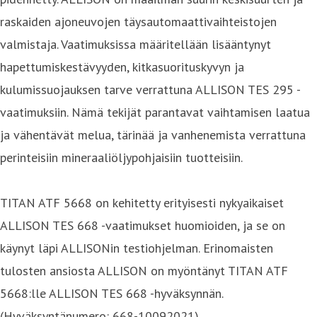
raskaiden ajoneuvojen täysautomaattivaihteistojen
valmistaja. Vaatimuksissa määritellään lisääntynyt
hapettumiskestävyyden, kitkasuorituskyvyn ja
kulumissuojauksen tarve verrattuna ALLISON TES 295 -
vaatimuksiin. Nämä tekijät parantavat vaihtamisen laatua
ja vähentävät melua, tärinää ja vanhenemista verrattuna
perinteisiin mineraaliöljypohjaisiin tuotteisiin.
TITAN ATF 5668 on kehitetty erityisesti nykyaikaiset
ALLISON TES 668 -vaatimukset huomioiden, ja se on
käynyt läpi ALLISONin testiohjelman. Erinomaisten
tulosten ansiosta ALLISON on myöntänyt TITAN ATF
5668:lle ALLISON TES 668 -hyväksynnän.
(Hyväksyntänumero: 668-10092021)