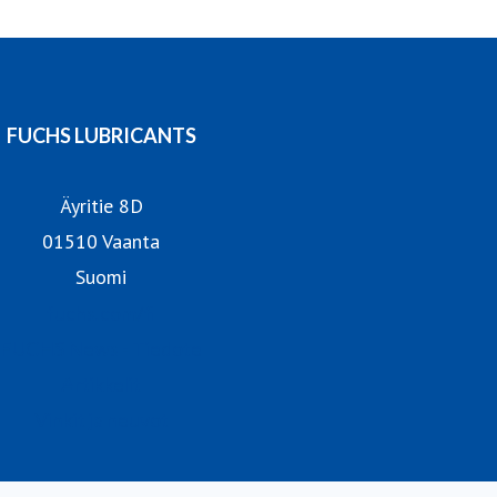
sovellusalueille ja sektoreille. Meillä on noin 6 000
työntekijää yli 50 maassa ja meillä kaikilla on yhteinen
tavoite: pitää maailma liikkeellä keskittyen sekä
kestävyyteen että tehokkuuteen.
FUCHS LUBRICANTS
Äyritie 8D
01510 Vaanta
Suomi
fuchs.com/fi
FUCHS News - Tiedote
Artikkelit
Vinkit ja neuvot